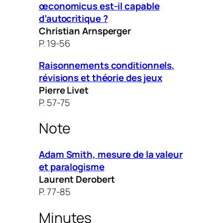
œconomicus est-il capable
d’autocritique ?
Christian Arnsperger
P. 19-56
Raisonnements conditionnels,
révisions et théorie des jeux
Pierre Livet
P. 57-75
Note
Adam Smith, mesure de la valeur
et paralogisme
Laurent Derobert
P. 77-85
Minutes