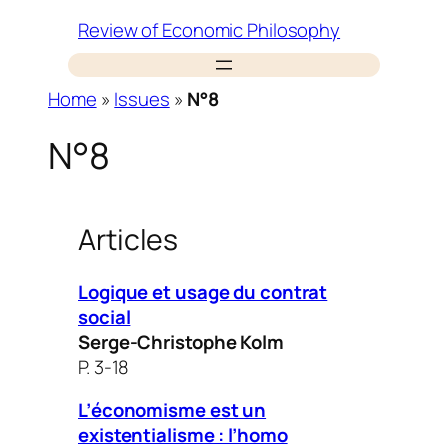
Skip
Review of Economic Philosophy
to
content
Home
»
Issues
»
N°8
N°8
Articles
Logique et usage du contrat
social
Serge-Christophe Kolm
P. 3-18
L’économisme est un
existentialisme : l’homo