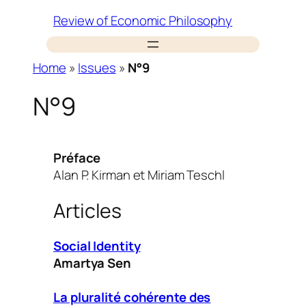
Skip
Review of Economic Philosophy
to
content
Home
»
Issues
»
N°9
N°9
Préface
Alan P. Kirman et Miriam Teschl
Articles
Social Identity
Amartya Sen
La pluralité cohérente des