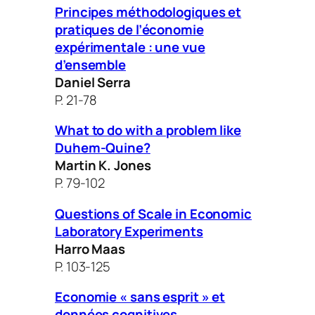
Principes méthodologiques et
pratiques de l’économie
expérimentale : une vue
d’ensemble
Daniel Serra
P. 21-78
What to do with a problem like
Duhem-Quine?
Martin K. Jones
P. 79-102
Questions of Scale in Economic
Laboratory Experiments
Harro Maas
P. 103-125
Economie « sans esprit » et
données cognitives